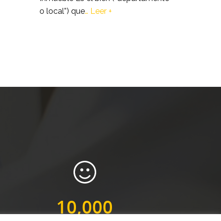
o local”) que
…
Leer +
10,000