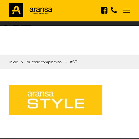
AST
Inicio
>
Nuestro compromiso
>
AST